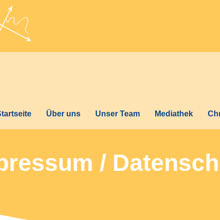
tartseite
Über uns
Unser Team
Mediathek
Ch
pressum / Datensch