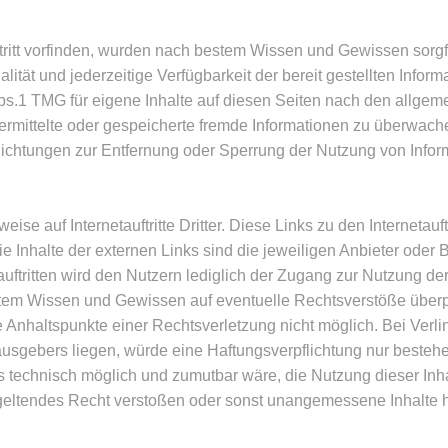
tritt vorfinden, wurden nach bestem Wissen und Gewissen sorgfä
Qualität und jederzeitige Verfügbarkeit der bereit gestellten Inf
s.1 TMG für eigene Inhalte auf diesen Seiten nach den allgem
übermittelte oder gespeicherte fremde Informationen zu überwa
rpflichtungen zur Entfernung oder Sperrung der Nutzung von In
rweise auf Internetauftritte Dritter. Diese Links zu den Internetau
e Inhalte der externen Links sind die jeweiligen Anbieter oder 
auftritten wird den Nutzern lediglich der Zugang zur Nutzung der 
m Wissen und Gewissen auf eventuelle Rechtsverstöße überprüf
e Anhaltspunkte einer Rechtsverletzung nicht möglich. Bei Verli
sgebers liegen, würde eine Haftungsverpflichtung nur beste
 technisch möglich und zumutbar wäre, die Nutzung dieser Inha
geltendes Recht verstoßen oder sonst unangemessene Inhalte hab